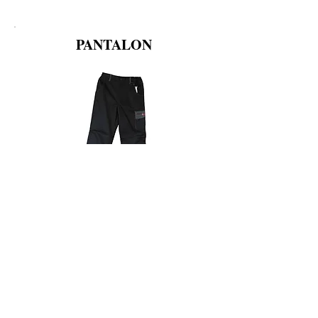
PANTALON
Pantalon Camox noir.
2 poches en haut + 1 poche latérales
sur la jambe gauche
Existe en taille 40 à 48
Référence: TC0048