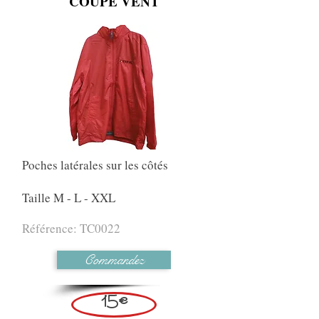
COUPE VENT
Poches latérales sur les côtés
T
aille M - L - XXL
Référence: TC0022
Commandez
15€