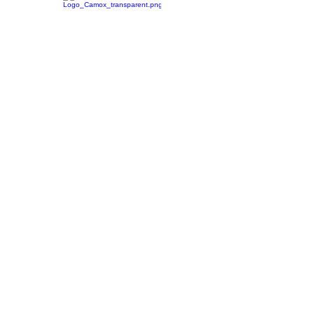
Suivez-nous sur
Pialleport SA
Tél :
04 74 20 18 00
Fax :
04 74 20 18 08
Magasin
Tél :
04 74 20 18 01
pialleport@camox.fr
Soutien régional