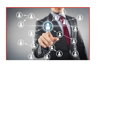
Suivez-nous sur
Pialleport SA
Tél :
04 74 20 18 00
Fax :
04 74 20 18 08