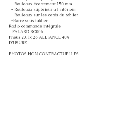
- Rouleaux écartement 150 mm
- Rouleaux supérieur a l'intérieur
- Rouleaux sur les cotés du tablier
-Barre sous tablier
Radio commande intégrale
FALARD RC006
Pneus 23,1x 26 ALLIANCE 40%
D'USURE
PHOTOS NON CONTRACTUELLES
HEURES EVOLUTIVES
Pour plus d’informations, merci de
nous contacter.
N°876 : DEBUSQUEUR
CAMOX F140
Année 2017
Environ 6574 heures LE 04/04/2025
Moteur CUMMINS 6 CYL 173 CV